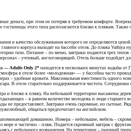
ные деньги, при этом не потеряв в требуемом комфорте. Вопрек
се гостиницы этого типа располагаются близко к пляжам. Также о
ния и качество обслуживания которого не определяются ценой.
главного корпуса выходят на бассейн отеля. До пляжа Vathiya н
ритории тихо. Питание – по меню, завтраки подаются трех типов
ерсонал – учтивый, англоговорящий. Отель больше подойдет для
s — Adults Only 2*
находится в нескольких минутах ходьбы от Г
мосфера в отеле более «молодежная» — у бассейна часто провод
рах – удобные кровати. Максимальная вместимость одного номера
агара. В отеле старательно поддерживается чистота. Сотрудники 
ра и близко к пляжу. На небольшой территории высажены деревь
 отдыхающих – в равном количестве молодежь и люди старшего во
уды не предоставляют. Завтраки очень скромные, но сытные. Ря
дружелюбный, общаться предпочитает на английском.
 напоминающей домашнюю. Номера – небольшие, мебель – скромна
о море и частично – пляж. Подается скромный завтрак с фруктам
скаясь с небольшого возвышения. На территории – пышный троп