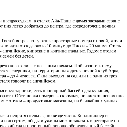
и предрассудкам, в отелях Айа-Напы с двумя звездами сервис
т них легко добраться до центра, где сосредоточена ночная
 Гостей встречают уютные просторные номера с новой, хотя и
ужно идти отсюда около 10 минут, до Нисси – 20 минут. Отель
 – английские, кипрские и континентальные. Рядом с отелем
 семей без детей.
реческого залива с песчаным пляжем. Поблизости к нему
ятся вечеринки, на территории находится ночной клуб Aqua,
 – до 4 человек. Окна выходят на сад или на один из трех
отеля говорят на английском.
я и кустарники, есть просторный бассейн для купания,
зраста. Обстановка номеров – скромная, но чистота неизменно
дом с отелем – продуктовые магазины, на ближайших улицах
я и непритязательная, но везде чисто. Кондиционер и
и и десертом, обеды и ужины можно заказать в ресторане по
ический сад и просторный, хорошо оборудованный бассейн.