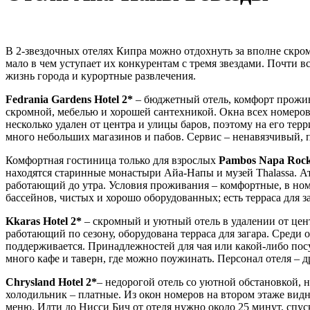
В 2-звездочных отелях Кипра можно отдохнуть за вполне скром
мало в чем уступает их конкурентам с тремя звездами. Почти в
жизнь города и курортные развлечения.
Fedrania Gardens Hotel 2*
– бюджетный отель, комфорт прожива
скромной, мебелью и хорошей сантехникой. Окна всех номеров 
несколько удален от центра и улицы баров, поэтому на его тер
много небольших магазинов и пабов. Сервис – ненавязчивый, п
Комфортная гостиница только для взрослых
Pambos Napa Rock
находятся старинные монастыри Айа-Напы и музей Thalassa. Ат
работающий до утра. Условия проживания – комфортные, в номе
бассейнов, чистых и хорошо оборудованных; есть терраса для з
Kkaras Hotel 2*
– скромный и уютный отель в удалении от цент
работающий по сезону, оборудована терраса для загара. Среди
поддерживается. Принадлежностей для чая или какой-либо пос
много кафе и таверн, где можно поужинать. Персонал отеля – 
Chrysland Hotel 2*
– недорогой отель со уютной обстановкой,
холодильник – платные. Из окон номеров на втором этаже видн
меню. Идти до Нисси Бич от отеля нужно около 25 минут, спу