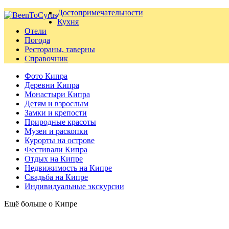
Достопримечательности
Кухня
Отели
Погода
Рестораны, таверны
Справочник
Фото Кипра
Деревни Кипра
Монастыри Кипра
Детям и взрослым
Замки и крепости
Природные красоты
Музеи и раскопки
Курорты на острове
Фестивали Кипра
Отдых на Кипре
Недвижимость на Кипре
Свадьба на Кипре
Индивидуальные экскурсии
Ещё больше о Кипре