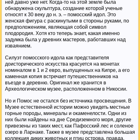
ней давно уже нет. Когда-то на этой земле была
обнаружена скульптура, создание которой ученые
относят к 30 веку до н. э. – помосский идол. Это
женская фигура с раскинутыми в стороны руками, по
предположениям, являющая собой символ
плодородия. Хотя кто теперь знает, какая именно
задумка была у древних мастеров, работавших над
изваянием.
Силуэт помосского идола как представителя
доисторического искусства красуется на монетах
номиналом в 1 и 2 евро, выпущенных на Кипре, а его
каменная копия встречает путешественников на
въезде в деревню. Оригинал же хранится в
Археологическом музее, расположенном в Никосии.
Но и Помос не остался без источника просвещения. В
Музее естественной истории можно увидеть местные
горные породы, минералы и окаменелости. Одни из
них были найдены на дне Средиземного моря, другие
привезены из таких мест, как Пафосский лес и соленое
озеро в Ларнаке. Также в музее представлена большая
коллекция диких животных и птиц острова, правда,