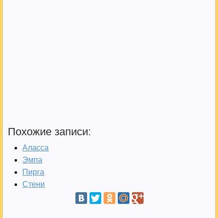
Похожие записи:
Аласcа
Эмпа
Пирга
Стени